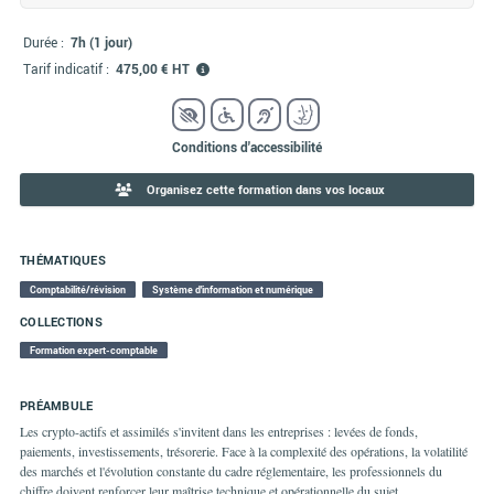
Durée :
7h (1 jour)
Tarif indicatif :
475,00 € HT
Conditions d'accessibilité
Organisez cette formation dans vos locaux
THÉMATIQUES
Comptabilité/révision
Système d'information et numérique
COLLECTIONS
Formation expert-comptable
PRÉAMBULE
Les crypto-actifs et assimilés s'invitent dans les entreprises : levées de fonds,
paiements, investissements, trésorerie. Face à la complexité des opérations, la volatilité
des marchés et l'évolution constante du cadre réglementaire, les professionnels du
chiffre doivent renforcer leur maîtrise technique et opérationnelle du sujet.