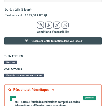
Durée :
21h (3 jours)
Tarif indicatif :
1 135,00 € HT
Conditions d'accessibilité
Organisez cette formation dans vos locaux
THÉMATIQUES
Parcours
COLLECTIONS
Formation commissaire aux comptes
Récapitulatif des étapes
présentiel
NEP 540 sur l'audit des estimations comptables et des
informations y afférentes : mise en pratique