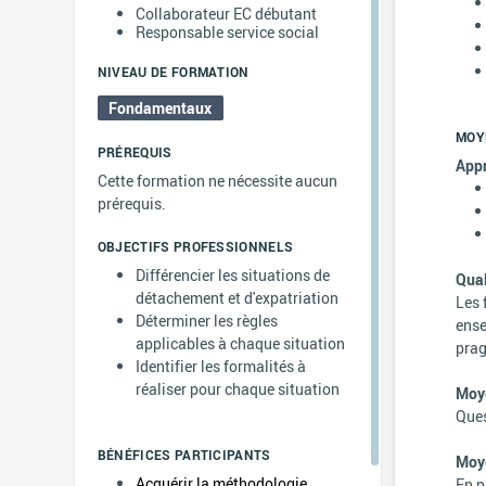
Collaborateur EC débutant
Responsable service social
NIVEAU DE FORMATION
Fondamentaux
MOY
PRÉREQUIS
App
Cette formation ne nécessite aucun
prérequis.
OBJECTIFS PROFESSIONNELS
Différencier les situations de
Qual
détachement et d'expatriation
Les 
Déterminer les règles
ense
applicables à chaque situation
prag
Identifier les formalités à
réaliser pour chaque situation
Moye
Ques
BÉNÉFICES PARTICIPANTS
Moye
Acquérir la méthodologie
En p