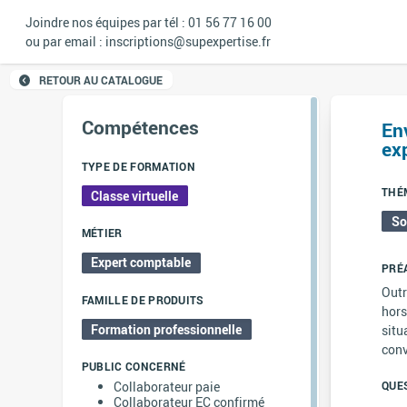
Joindre nos équipes par tél : 01 56 77 16 00
ou par email : inscriptions@supexpertise.fr
RETOUR AU CATALOGUE
Compétences
Env
exp
TYPE DE FORMATION
THÉ
Classe virtuelle
So
MÉTIER
Expert comptable
PRÉ
Outr
FAMILLE DE PRODUITS
hors
Formation professionnelle
situ
conv
PUBLIC CONCERNÉ
QUE
Collaborateur paie
Collaborateur EC confirmé