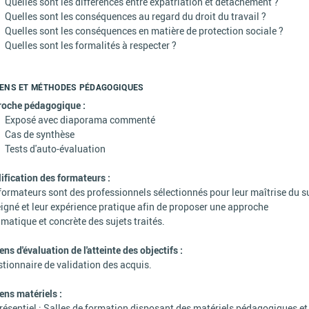
Quelles sont les différences entre expatriation et détachement ?
Quelles sont les conséquences au regard du droit du travail ?
Quelles sont les conséquences en matière de protection sociale ?
Quelles sont les formalités à respecter ?
ENS ET MÉTHODES PÉDAGOGIQUES
roche pédagogique :
Exposé avec diaporama commenté
Cas de synthèse
Tests d'auto-évaluation
ification des formateurs :
formateurs sont des professionnels sélectionnés pour leur maîtrise du s
igné et leur expérience pratique afin de proposer une approche
matique et concrète des sujets traités.
ns d'évaluation de l'atteinte des objectifs :
tionnaire de validation des acquis.
ns matériels :
résentiel : Salles de formation disposant des matériels pédagogiques et