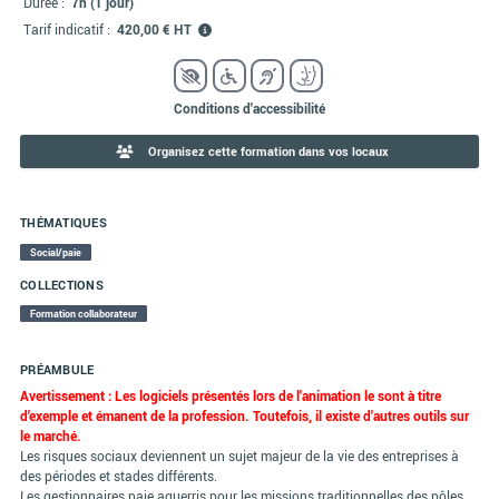
Durée :
7h (1 jour)
Tarif indicatif :
420,00 € HT
Conditions d'accessibilité
Organisez cette formation dans vos locaux
THÉMATIQUES
Social/paie
COLLECTIONS
Formation collaborateur
PRÉAMBULE
Avertissement :
Les logiciels présentés lors de l'animation le sont à titre
d'exemple et émanent de la profession. Toutefois, il existe d'autres outils sur
le marché.
Les risques sociaux deviennent un sujet majeur de la vie des entreprises à
des périodes et stades différents.
Les gestionnaires paie aguerris pour les missions traditionnelles des pôles