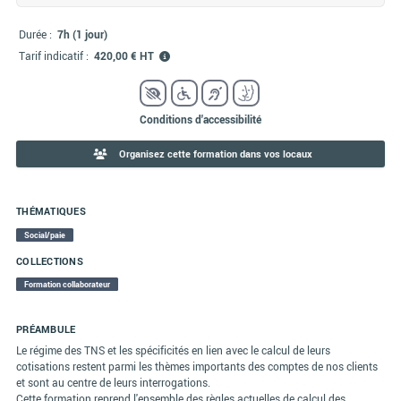
Durée :
7h (1 jour)
Tarif indicatif :
420,00 € HT
Conditions d'accessibilité
Organisez cette formation dans vos locaux
THÉMATIQUES
Social/paie
COLLECTIONS
Formation collaborateur
PRÉAMBULE
Le régime des TNS et les spécificités en lien avec le calcul de leurs
cotisations restent parmi les thèmes importants des comptes de nos clients
et sont au centre de leurs interrogations.
Cette formation reprend l'ensemble des règles actuelles de calcul des