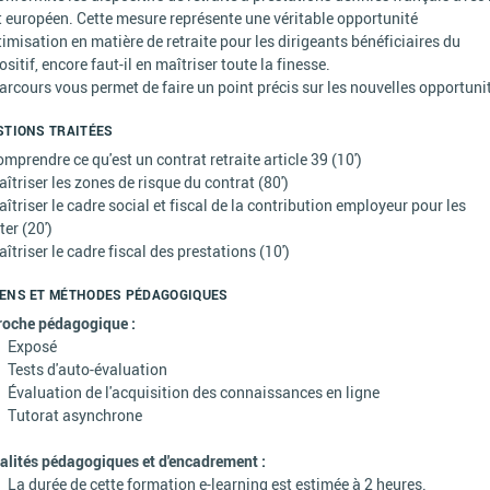
t européen. Cette mesure représente une véritable opportunité
timisation en matière de retraite pour les dirigeants bénéficiaires du
ositif, encore faut-il en maîtriser toute la finesse.
arcours vous permet de faire un point précis sur les nouvelles opportuni
STIONS TRAITÉES
omprendre ce qu'est un contrat retraite article 39 (10')
aîtriser les zones de risque du contrat (80')
aîtriser le cadre social et fiscal de la contribution employeur pour les
ter (20')
aîtriser le cadre fiscal des prestations (10')
ENS ET MÉTHODES PÉDAGOGIQUES
roche pédagogique :
Exposé
Tests d'auto-évaluation
Évaluation de l'acquisition des connaissances en ligne
Tutorat asynchrone
lités pédagogiques et d'encadrement :
La durée de cette formation e-learning est estimée à 2 heures.