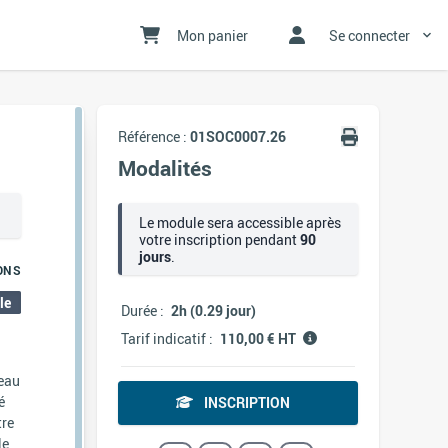
Mon panier
Se connecter
Référence :
01SOC0007.26
Modalités
Le module sera accessible après
votre inscription pendant
90
jours
.
ONS
le
Durée :
2h (0.29 jour)
Tarif indicatif :
110,00 € HT
veau
é
INSCRIPTION
tre
le