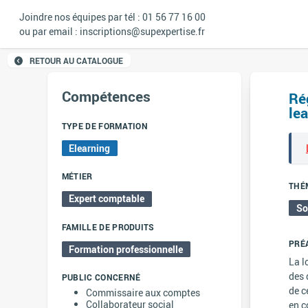
Joindre nos équipes par tél : 01 56 77 16 00
ou par email : inscriptions@supexpertise.fr
RETOUR AU CATALOGUE
Compétences
Rég
lea
TYPE DE FORMATION
Elearning
MÉTIER
THÉ
Expert comptable
So
FAMILLE DE PRODUITS
PRÉ
Formation professionnelle
La l
des 
PUBLIC CONCERNÉ
de c
Commissaire aux comptes
Collaborateur social
en c