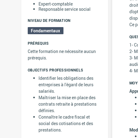
Expert-comptable
droi
Responsable service social
d'op
disp
NIVEAU DE FORMATION
Ce p
Fondamentaux
QUE
PRÉREQUIS
1- C
Cette formation ne nécessite aucun
2- M
prérequis.
3- M
audi
OBJECTIFS PROFESSIONNELS
4- M
Identifier les obligations des
MOY
entreprises à l'égard de leurs
salariés.
App
Maîtriser la mise en place des
contrats retraite à prestations
définies.
Connaître le cadre fiscal et
social des cotisations et des
prestations.
Moda