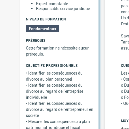
Expert-comptable
pas 
Responsable service juridique
cons
Un d
NIVEAU DE FORMATION
l'ent
Fondamentaux
Save
PRÉREQUIS
Tant
Cette formation ne nécessite aucun
assu
prérequis.
OBJECTIFS PROFESSIONNELS
QUE
• Identifier les conséquences du
Les 
divorce au plan personnel
• Co
• Identifier les conséquences du
o Du
divorce au regard de l'entreprise
o Du
individuelle
o Fo
• Identifier les conséquences du
• Qu
divorce au regard de l'entrepreneur en
société
MOY
• Mesurer les conséquences au plan
patrimonial, juridique et fiscal
Appr