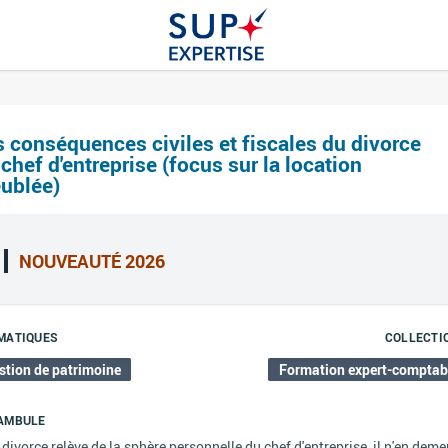
s conséquences civiles et fiscales du divorce
chef d'entreprise (focus sur la location
ublée)
NOUVEAUTÉ 2026
MATIQUES
COLLECTI
stion de patrimoine
Formation expert-comptab
AMBULE
e divorce relève de la sphère personnelle du chef d'entreprise, il n'en dem