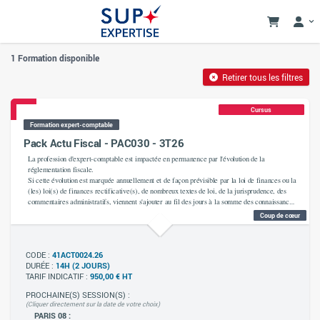
1 Formation disponible
Retirer tous les filtres
Cursus
Formation expert-comptable
Pack Actu Fiscal - PAC030 - 3T26
La profession d'expert-comptable est impactée en permanence par l'évolution de la
réglementation fiscale.
Si cette évolution est marquée annuellement et de façon prévisible par la loi de finances ou la
(les) loi(s) de finances rectificative(s), de nombreux textes de loi, de la jurisprudence, des
commentaires administratifs, viennent s'ajouter au fil des jours à la somme des connaissances
que le professionnel de l'expertise comptable se doit de mettre à jour pour exercer en toute
Coup de cœur
connaissance son devoir de conseil.
Par essence non prévisible, car la matière est évolutive et se nourrit de l'actualité, cette
formation a pour vocation de permettre aux experts-comptables de se tenir informés des
CODE :
nouveautés du trimestre précédent.
41ACT0024.26
DURÉE :
14H (2 JOURS)
TARIF INDICATIF :
950,00 € HT
PROCHAINE(S) SESSION(S) :
(Cliquer directement sur la date de votre choix)
PARIS 08 :